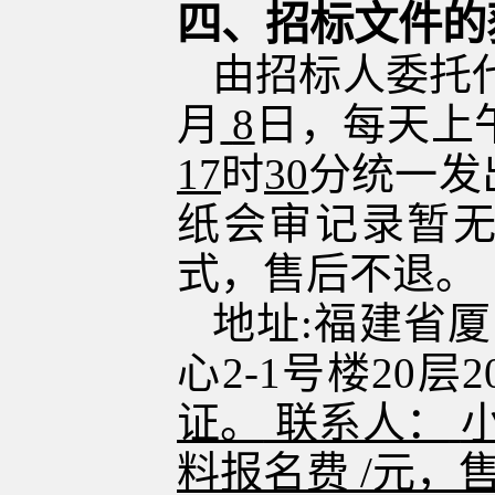
四、招标文件的
由招标人委托
月
8
日，
每天上
17
时
3
0
分
统一发
纸会审记录暂
式
，
售后不退
。
地址
:
福建省厦
心2-1号楼20层
证。
联系人：
料报名费
/
元，