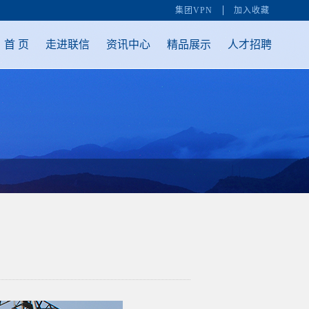
集团VPN
加入收藏
首 页
走进联信
资讯中心
精品展示
人才招聘