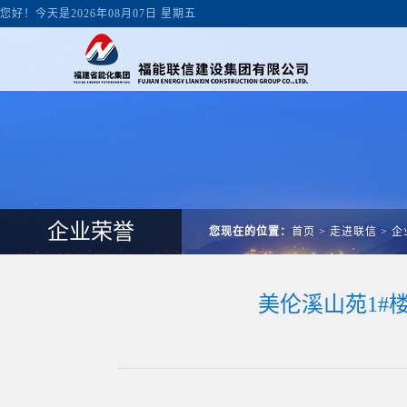
您好！今天是2026年08月07日 星期五
企业荣誉
您现在的位置：
首页
>
走进联信
>
企
美伦溪山苑1#楼