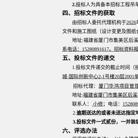
2.
投标人为具备本招标工程
吊
四、招标文件的获取
由招标人委托代理机构于
2026
文件和施工图纸（设计变更及图纸
地址
:
福建省厦门市集美区后
系电话：
15280891617
。招标资料
五、投标文件的递交
1.投标文件递交的截止时间（
城
·国际创新中心2-1号楼20层200
招标代理：
厦门华鸿项目管
地址
:
福建省厦门市集美区后溪
联系人：
小修
；电话：
152808
2.
逾期送达的或者未送达指定
3.
投标文件一式
贰
份，一并装
六
、评选
办法