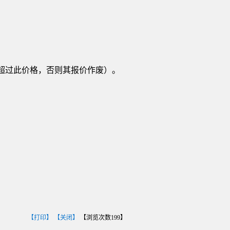
超过此价格，否则其报价作废）。
【打印】
【关闭】
【浏览次数
199
】