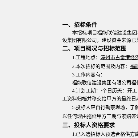
一、招标条件
本招标项目
福能联信建设集团
设集团有限公司
，建设资金来源已
二、项目概况与招标范围
1.工程地点：
漳州市古雷港经
2
.本次招标的范围及内容：
福
3.
工作内容有：
福能联信建设集团有限公司福
4
.计划工期：
/
个日历天
：
开工
工资料归档并移交给甲方的最终日
5
.投标人应自行勘察现场
，
了
以任何理由拖延甲方工期与索赔签
三、投标人资格要求
1.已入选招标人预选合格供