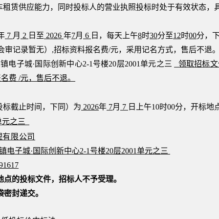
车租赁供应能力
，同时投标人的营业执照投标时处于有效状态，
年
7
月
2
日
至
2026
年
7
月
6
日，
每天上午
8
时
3
0
分至
12
时
00
分，
会审记录暂无）
,招标资料报名费
/
元
，
采用
记名方式
，
售后不退
溪镇电子城
·国际创新中心2-1号楼20层2001单元之三
领取招标文
报名费
/
元，售后不退。
投标截止时间，下同）为
2026
年
7
月
7
日
上
午
1
0
时
00
分，
开标
地
1单元之三
理有限公司
镇电子城
·国际创新中心2-1号楼20层2001单元之三
91617
地点的投标文件，招标人不予受理。
袋密封递交。