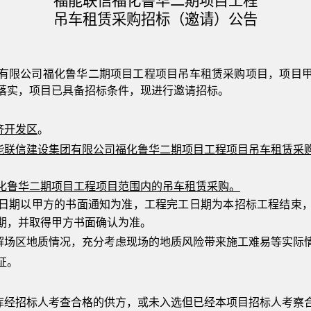
福能联信福化鲁华二期项目工程
吊车租赁采购
招标（邀请）公告
有限公司福化鲁华二期项目
工程项目
吊车租赁采购
项目
，项目
落实，项目已具备招标条件，现进行邀请招标。
济开发区
。
能联信建设集团有限公司福化鲁华二期项目
工程项目
吊车租赁
采
化鲁华二期项目
工程项目
范围内的吊车租赁采购
。
日期以甲方的书面通知为准，
工程
完工日期为本招标工程结束
期，并取得甲方书面确认为准。
解场区地质情况，充分考虑现场的地质风险带来施工难易等实际
证。
方库经招标人考查合格的供方，或未入选但已经
本项目招标人
考察